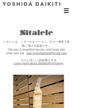
Yoshida Daikiti
Sitalele
シタレレは、シタールをベースに、ギター感覚で気
軽に弾ける楽器です。
SIta-lele is simplified electric solid body sitar
order and ask :
sitar.yoshidadaikiti@gmail.com
さらに詳しい詳細/購入方法
Learn
more
about Sitalele/Purchasing