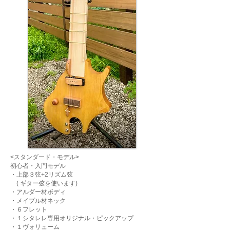
<スタンダード・モデル>
初心者・入門モデル
・上部３弦+2リズム弦
( ギター弦を使います)
・アルダー材ボディ
・メイプル材ネック
・６フレット
​・１シタレレ専用オリジナル・ピックアップ
・１ヴォリューム