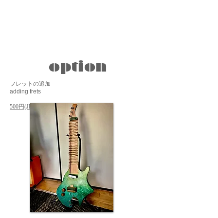
option
フレットの追加
adding frets
500円(JPY)/1piece​