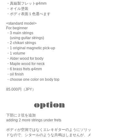
​・真鍮製フレット
φ4
mm
・オイル塗装
​・ボディ表面１色選べます
<standard model>
For beginner
・3 main strings
(using guitar strings)
・2 chikari strings
・1 original magnetic pick-up
・1 volume
・Alder wood for body
・Maple wood for neck
・6 brass frets
φ4
mm
・oil finish
・choose one color on body top
85.000円（JPY）
option
下部に２弦を追加
adding 2 more strings under frets
ボディが空洞ではなくエレキギターのようにソリッ
ドなので、シタールのような共鳴はしませんが、メ