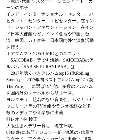
ド派の7代目 ウスタード・シュジャート・カ
ーンの弟子。

インド・インターナショナル・センター、ハ
ビタット・センター、エピセンター、在イン
ド・ジャパン・ファウンデーション、在イン
ド日本大使館など、インド各地や中国、台
湾、韓国、カナダ等、日本国内外で演奏活動
を行う。

ボアダムス・YOSHIMIOとのユニット
「SAICOBAB」等でも活動。SAICOBABのア
ルバム「SAB SE PURANI BAB」は

「2017年聴くべきアルバムtop15 (米Rolling 
Stone)」「2017年間ベストアルバムtop27（英
The Wire）」に選ばれた他、多数のアルバム
を国内外のレーベルからリリース。

ヨルタモリ、題名のない音楽会、ムジカ・ピ
ッコリーノ等のTV番組やラジオ番組など多
数のメディアや音楽祭に出演。
◎レオ / 林 怜王
6歳の時に名門アジュラーダー流派の7代目ウ
スタード・アクラム・カーンに出会い、8歳