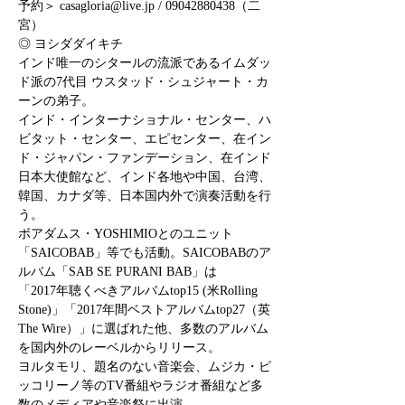
予約＞ casagloria@live.jp / 09042880438（二
宮）
◎ ヨシダダイキチ
インド唯一のシタールの流派であるイムダッ
ド派の7代目 ウスタッド・シュジャート・カ
ーンの弟子。

インド・インターナショナル・センター、ハ
ビタット・センター、エピセンター、在イン
ド・ジャパン・ファンデーション、在インド
日本大使館など、インド各地や中国、台湾、
韓国、カナダ等、日本国内外で演奏活動を行
う。

ボアダムス・YOSHIMIOとのユニット
「SAICOBAB」等でも活動。SAICOBABのア
ルバム「SAB SE PURANI BAB」は

「2017年聴くべきアルバムtop15 (米Rolling 
Stone)」「2017年間ベストアルバムtop27（英
The Wire）」に選ばれた他、多数のアルバム
を国内外のレーベルからリリース。

ヨルタモリ、題名のない音楽会、ムジカ・ピ
ッコリーノ等のTV番組やラジオ番組など多
数のメディアや音楽祭に出演。