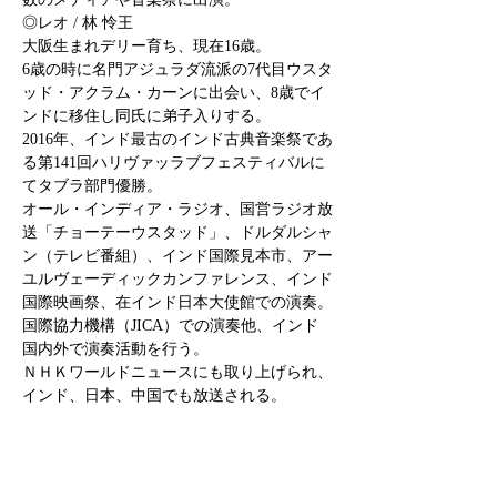
◎レオ / 林 怜王
6歳の時に名門アジュラダ流派の7代目ウスタ
ッド・アクラム・カーンに出会い、8歳でイ
ンドに移住し同氏に弟子入りする。

2016年、インド最古のインド古典音楽祭であ
る第141回ハリヴァッラブフェスティバルに
てタブラ部門優勝。

オール・インディア・ラジオ、国営ラジオ放
送「チョーテーウスタッド」、ドルダルシャ
ン（テレビ番組）、インド国際見本市、アー
ユルヴェーディックカンファレンス、インド
国際映画祭、在インド日本大使館での演奏。
国際協力機構（JICA）での演奏他、インド
国内外で演奏活動を行う。

ＮＨＫワールドニュースにも取り上げられ、
インド、日本、中国でも放送される。