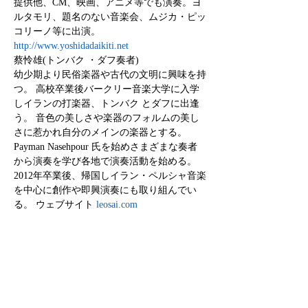
提供他、CM、映画、アニメ等でも演奏。ヨ
ルタモリ、題名のない音楽会、ムジカ・ピッ
http://www.yoshidadaikiti.net
蔡怜雄(トンバク ・ダフ奏者)

幼少期より民俗楽器や古代の文明に興味を持
つ。 高校卒業後バークリー音楽大学に入学
しイランの打楽器、トンバク とダフに出逢
う。 音色の美しさや楽器のフォルムの美し
さに惹かれ自分のメインの楽器とする。

Payman Nasehpour 氏を始めさまざまな奏者
から演奏を学び各地で演奏活動を始める。 
2012年卒業後、帰国しイラン・ペルシャ音楽
を中心に創作や即興演奏にも取り組んでい
る。 ウェブサイト 
leosai.com