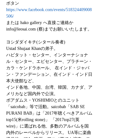
ボタン
https://www.facebook.com/events/518324409008
506/
または hako gallery へ直接ご連絡か

ヨシダダイキチ(シタール奏者)

Ustad Shujaat Khanの弟子。

ハビタット・センター、インターナショナ
ル・センター、エピセンター、プラチーン・
カラ・ケンドラホール、 在インド・ジャパ
ン・ファンデーション、在インド・インド日
本大使館など、

インド各地、中国、台湾、韓国、カナダ、ア
メリカなど国内外で公演。

ボアダムス・YOSHIMIOとのユニット
「saicobab」等で活動。saicobab「SAB SE 
PURANI BAB」は「2017年聴くべきアルバム
top15(米rolling stone)」 「2017top27(英
wire)」に選ばれる他、多数のアルバムを国
内外のレーベルからリリース。 UA等に楽曲