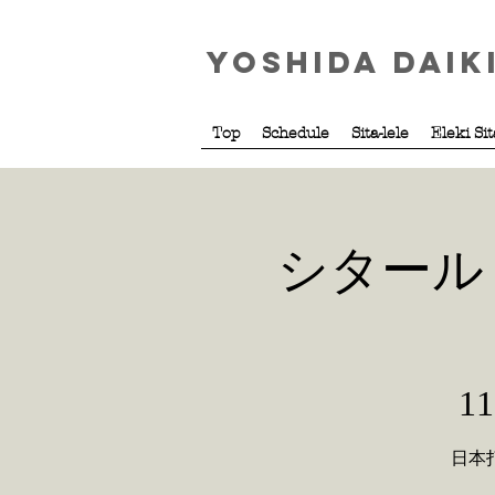
Yoshida Daik
Top
Schedule
Sita-lele
Eleki Si
シタール 
1
日本