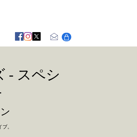
 - スペシ
-
サン
イブ。