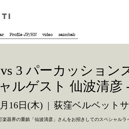
iti
tar
Profile JP/EN
video
saicobab
vs 3 パーカッションズ
ャルゲスト 仙波清彦 
1月16日(木)
  |  
荻窪ベルベット
打楽器界の重鎮「仙波清彦」さんをお招きしてのスペシャルラ