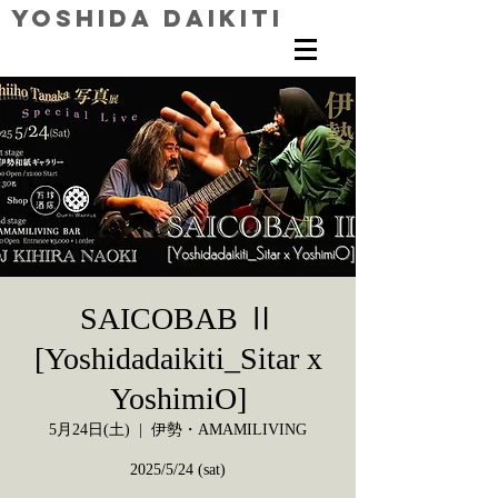
Yoshida Daikiti
SAICOBAB Ⅱ
[Yoshidadaikiti_Sitar x
YoshimiO]
5月24日(土)
  |  
伊勢・AMAMILIVING
2025/5/24 (sat)