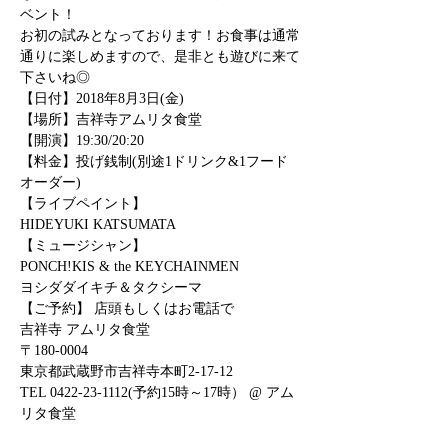
ベント！
お初の試みとなっております！お食事は通常
通りに楽しめますので、是非とも遊びに来て
下さいね◎
【日付】2018年8月3日(金) 
【場所】吉祥寺アムリタ食堂 
【開演】19:30/20:20
【料金】投げ銭制(別途1ドリンク&1フード
オーダー)
【ライブペイント】
HIDEYUKI KATSUMATA
【ミュージシャン】 
PONCH!KIS & the KEYCHAINMEN
ヨシダダイキチ＆タクシーマ
【ご予約】 店頭もしくはお電話で 
吉祥寺 アムリタ食堂 
〒180-0004
東京都武蔵野市吉祥寺本町2-17-12　 
TEL 0422-23-1112(予約15時～17時） @ アム
リタ食堂