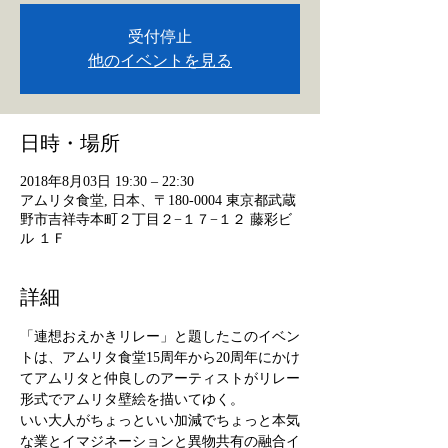
受付停止
他のイベントを見る
日時・場所
2018年8月03日 19:30 – 22:30
アムリタ食堂, 日本、〒180-0004 東京都武蔵
野市吉祥寺本町２丁目２−１７−１２ 藤彩ビ
ル １Ｆ
詳細
「連想おえかきリレー」と題したこのイベン
トは、アムリタ食堂15周年から20周年にかけ
てアムリタと仲良しのアーティストがリレー
形式でアムリタ壁絵を描いてゆく。
いい大人がちょっといい加減でちょっと本気
な業とイマジネーションと異物共有の融合イ