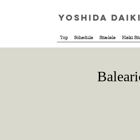
Yoshida Daik
Top
Schedule
Sita-lele
Eleki Si
Balear