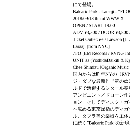
にて登場。
Balearic Park - Laraaji - *F
2018/09/13 thu at WWW X
OPEN / START 19:00
ADV ¥3,300 / DOOR ¥3,800 / 
Ticket Outlet: e+ / Lawson
Laraaji [from NYC]
7FO [EM Records / RVNG Intl
UNIT aa (YoshidaDaikiti & K
Chee Shimizu [Organic Music 
国内からは昨年NYの〈RVN
ジ・ダブな最新作『竜のぬ
ルドで活躍するシタール奏者Yo
アンビエント／ドローン作家、レーベ
ョン、そしてディスク・ガ
へ広める東京屈指のディガーChee
ル、タブラ等の楽器を主体としたフロア
に続く”Balearic Park