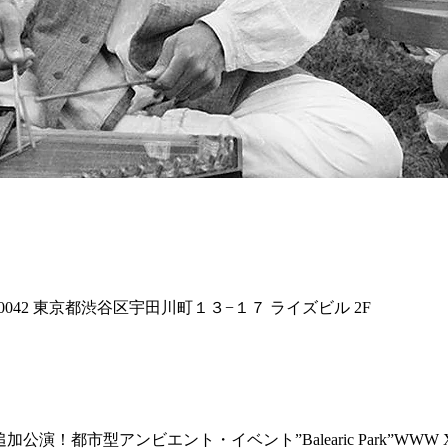
0-0042 東京都渋谷区宇田川町１３−１７ ライズビル 2F
i追加公演！都市型アンビエント・イベント”Balearic Park”W