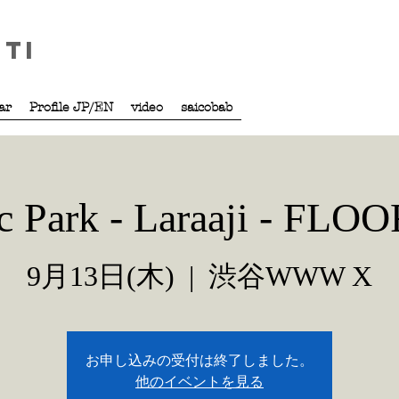
iti
tar
Profile JP/EN
video
saicobab
ic Park - Laraaji - FLO
9月13日(木)
  |  
渋谷WWW X
お申し込みの受付は終了しました。
他のイベントを見る