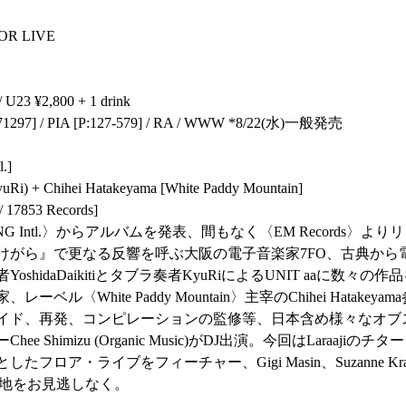
LOOR LIVE
U23 ¥2,800 + 1 drink
 [L:71297] / PIA [P:127-579] / RA / WWW *8/22(水)一般発売
.]
yuRi) + Chihei Hatakeyama [White Paddy Mountain]
/ 17853 Records]
G Intl.〉からアルバムを発表、間もなく〈EM Records〉
けがら』で更なる反響を呼ぶ大阪の電子音楽家7FO、古典から
shidaDaikitiとタブラ奏者KyuRiによるUNIT aaに数々
ル〈White Paddy Mountain〉主宰のChihei Hatak
イド、再発、コンピレーションの監修等、日本含め様々なオブ
 Shimizu (Organic Music)がDJ出演。今回はLaraaj
・ライブをフィーチャー、Gigi Masin、Suzanne Kraft、Andr
”の新境地をお見逃しなく。